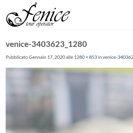
Salta
ai
contenuti
venice-3403623_1280
Pubblicato
Gennaio 17, 2020
alle
1280 × 853
in
venice-34036