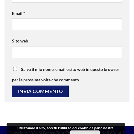
Email
*
Sito web
Salva il mio nome, email e sito web in questo browser
per la prossima volta che commento.
Utilizzando il sito, accetti l'utilizzo dei cookie da parte nostra.
Copyright 2026 ©
Fenice Tour Operator
- Viale Parioli 63/int.2,